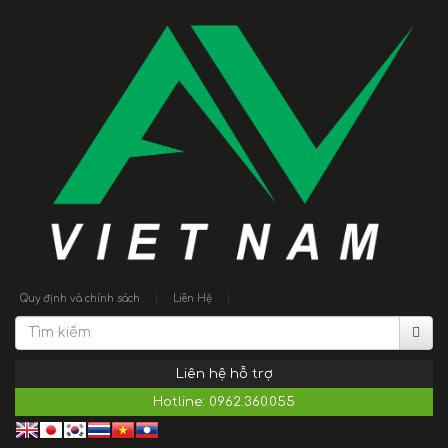
|
|
Quy định và chính sách
Liên Hệ
Liên hệ hỗ trợ
Hotline:
0962.360.055