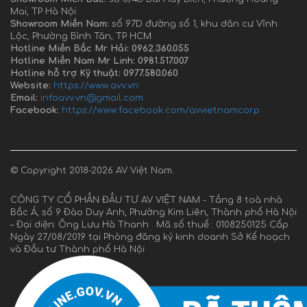
Mai, TP Hà Nội
Showroom Miền Nam:
số 97D đường số 1, khu dân cư Vĩnh
Lộc, Phường Bình Tân, TP HCM
Hotline Miền Bắc Mr Hải: 0962.360.055
Hotline Miền Nam Mr Linh: 0981.517.007
Hotline hỗ trợ Kỹ thuật: 0977.580.060
Website:
https://www.avv.vn
Email:
infoavv.vn@gmail.com
Facebook:
https://www.facebook.com/avvietnamcorp
© Copyright 2018-2026 AV Việt Nam.
CÔNG TY CỔ PHẦN ĐẦU TƯ AV VIỆT NAM - Tầng 8 toà nhà
Bắc Á, số 9 Đào Duy Anh, Phường Kim Liên, Thành phố Hà Nội
– Đại diện: Ông Lưu Hà Thanh . Mã số thuế : 0108250125 Cấp
Ngày 27/08/2019 tại Phòng đăng ký kinh doanh Sở Kế hoạch
và Đầu tư Thành phố Hà Nội