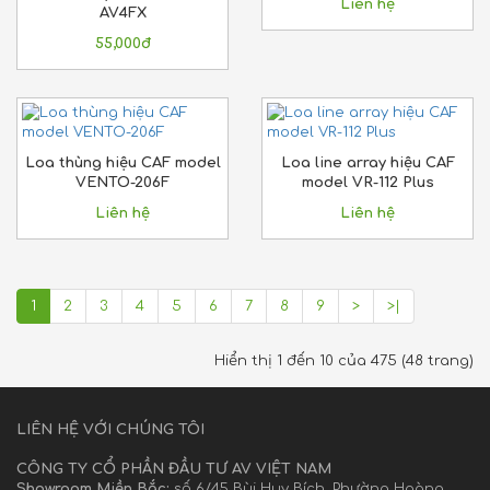
Liên hệ
AV4FX
55,000đ
Loa thùng hiệu CAF model
Loa line array hiệu CAF
VENTO-206F
model VR-112 Plus
Liên hệ
Liên hệ
1
2
3
4
5
6
7
8
9
>
>|
Hiển thị 1 đến 10 của 475 (48 trang)
LIÊN HỆ VỚI CHÚNG TÔI
CÔNG TY CỔ PHẦN ĐẦU TƯ AV VIỆT NAM
Showroom Miền Bắc:
số 6/45 Bùi Huy Bích, Phường Hoàng