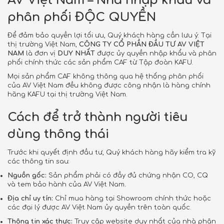
AV Việt Nam – Nhà nhập khẩu và
phân phối ĐỘC QUYỀN
Để đảm bảo quyền lợi tối ưu, Quý khách hàng cần lưu ý: Tại
thị trường Việt Nam,
CÔNG TY CỔ PHẦN ĐẦU TƯ AV VIỆT
NAM
là đơn vị
DUY NHẤT
được ủy quyền nhập khẩu và phân
phối chính thức các sản phẩm CAF từ Tập đoàn KAFU.
Mọi sản phẩm CAF không thông qua hệ thống phân phối
của AV Việt Nam đều không được công nhận là hàng chính
hãng KAFU tại thị trường Việt Nam.
Cách để trở thành người tiêu
dùng thông thái
Trước khi quyết định đầu tư, Quý khách hàng hãy kiểm tra kỹ
các thông tin sau:
Nguồn gốc:
Sản phẩm phải có đầy đủ chứng nhận CO, CQ
và tem bảo hành của AV Việt Nam.
Địa chỉ uy tín:
Chỉ mua hàng tại Showroom chính thức hoặc
các đại lý được AV Việt Nam ủy quyền trên toàn quốc.
Thông tin xác thực:
Truy cập website duy nhất của nhà phân