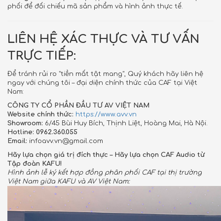
phối để đối chiếu mã sản phẩm và hình ảnh thực tế.
LIÊN HỆ XÁC THỰC VÀ TƯ VẤN
TRỰC TIẾP:
Để tránh rủi ro "tiền mất tật mang", Quý khách hãy liên hệ
ngay với chúng tôi – đại diện chính thức của CAF tại Việt
Nam:
CÔNG TY CỔ PHẦN ĐẦU TƯ AV VIỆT NAM
Website chính thức:
https://www.avv.vn
Showroom:
6/45 Bùi Huy Bích, Thịnh Liệt, Hoàng Mai, Hà Nội.
Hotline:
0962.360.055
Email:
infoavv.vn@gmail.com
Hãy lựa chọn giá trị đích thực – Hãy lựa chọn CAF Audio từ
Tập đoàn KAFU!
Hình ảnh lễ ký kết hợp đồng phân phối CAF tại thị trường
Việt Nam giữa KAFU và AV Việt Nam: