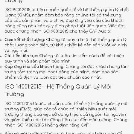
Lượng
ISO 9001:2015 là tiêu chuẩn quốc tế về hệ thống quản lý chất
lượng (QMS), nhằm đảm bảo rằng chúng tôi có thể cung
cấp các sản phẩm và dịch vụ đáp ứng yêu cầu của khách
hàng cũng như các quy định pháp luật liên quan. Việc đạt
được chứng nhận ISO 9001:2015 cho thấy CAF Audio:
Cam kết chất lượng:
Chúng tôi duy trì một hệ thống quản lý
chất lượng toàn diện, từ khâu thiết kế đến sản xuất và dịch
vụ hậu mãi.
Cải tiến liên tục:
Chúng tôi luôn tìm kiếm cách để cải thiện
quy trình và sản phẩm của mình.
Đáp ứng nhu cầu khách hàng:
Chúng tôi đặt khách hàng làm
trung tâm trong mọi hoạt động của mình, đảm bảo sản
phẩm và dịch vụ luôn đạt tiêu chuẩn cao nhất.
ISO 14001:2015 – Hệ Thống Quản Lý Môi
Trường
ISO 14001:2015 là tiêu chuẩn quốc tế về hệ thống quản lý môi
trường (EMS), giúp các tổ chức cải thiện hiệu suất môi
trường thông qua việc sử dụng hiệu quả nguồn tài nguyên
và giảm thiểu các tác động tiêu cực đến môi trường. Chứng
nhận ISO 14001:2015 khẳng định rằng CAF :
Bảo vệ môi trường:
Chúng tôi thực hiện các biện pháp để