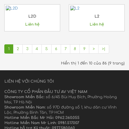
L2D
L2
Liên hệ
Liên hệ
1
2
3
4
5
6
7
8
9
>
>|
Hiển thị 1 đến 10 của 86 (9 trang)
LIÊN HỆ VỚI CHÚNG TÔI
CÔNG TY CỔ PHẦN ĐẦU TƯ AV VIỆT NAM
Showroom Miền Bắc:
số 6/45 Bùi Huy Bích, Phường Hoàng
Mai, TP Hà Nội
Showroom Miền Nam:
số 97D đường số 1, khu dân cư Vĩnh
Lộc, Phường Bình Tân, TP HCM
Hotline Miền Bắc Mr Hải: 0962.360.055
Hotline Miền Nam Mr Linh: 0981.517.007
Hotline hỗ trợ Kỹ thuật: 0977.580.060