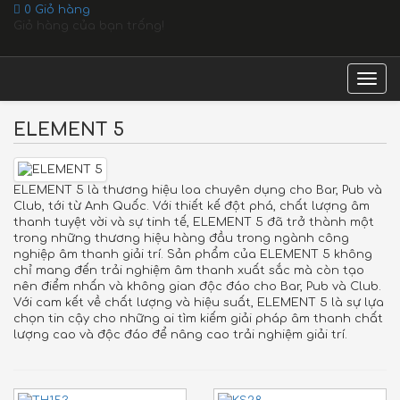
0
Giỏ hàng
Giỏ hàng của bạn trống!
Togg
navig
ELEMENT 5
ELEMENT 5 là thương hiệu loa chuyên dụng cho Bar, Pub và
Club, tới từ Anh Quốc. Với thiết kế đột phá, chất lượng âm
thanh tuyệt vời và sự tinh tế, ELEMENT 5 đã trở thành một
trong những thương hiệu hàng đầu trong ngành công
nghiệp âm thanh giải trí. Sản phẩm của ELEMENT 5 không
chỉ mang đến trải nghiệm âm thanh xuất sắc mà còn tạo
nên điểm nhấn và không gian độc đáo cho Bar, Pub và Club.
Với cam kết về chất lượng và hiệu suất, ELEMENT 5 là sự lựa
chọn tin cậy cho những ai tìm kiếm giải pháp âm thanh chất
lượng cao và độc đáo để nâng cao trải nghiệm giải trí.