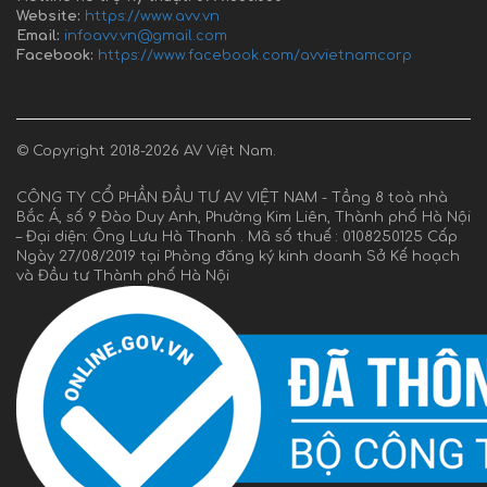
Website:
https://www.avv.vn
Email:
infoavv.vn@gmail.com
Facebook:
https://www.facebook.com/avvietnamcorp
© Copyright 2018-2026 AV Việt Nam.
CÔNG TY CỔ PHẦN ĐẦU TƯ AV VIỆT NAM - Tầng 8 toà nhà
Bắc Á, số 9 Đào Duy Anh, Phường Kim Liên, Thành phố Hà Nội
– Đại diện: Ông Lưu Hà Thanh . Mã số thuế : 0108250125 Cấp
Ngày 27/08/2019 tại Phòng đăng ký kinh doanh Sở Kế hoạch
và Đầu tư Thành phố Hà Nội