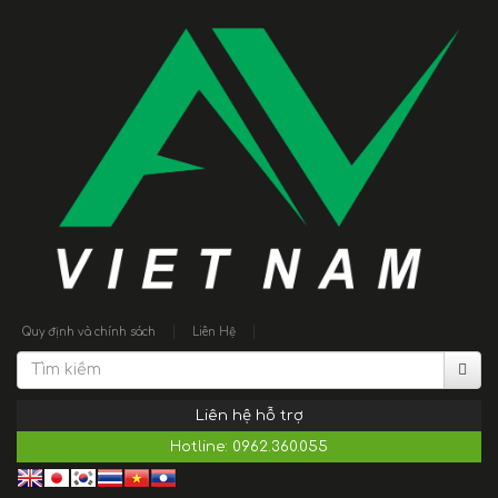
|
|
Quy định và chính sách
Liên Hệ
Liên hệ hỗ trợ
Hotline:
0962.360.055