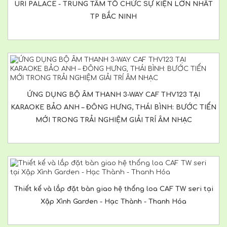
URI PALACE - TRUNG TÂM TỔ CHỨC SỰ KIỆN LỚN NHẤT
TP BẮC NINH
ỨNG DỤNG BỘ ÂM THANH 3-WAY CAF THV123 TẠI
KARAOKE BẢO ANH – ĐÔNG HƯNG, THÁI BÌNH: BƯỚC TIẾN
MỚI TRONG TRẢI NGHIỆM GIẢI TRÍ ÂM NHẠC
Thiết kế và lắp đặt bàn giao hệ thống loa CAF TW seri tại
Xập Xình Garden - Hạc Thành - Thanh Hóa