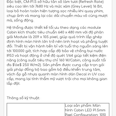
Đặc biệt, CM-P1.5 sở hữu tần số làm tươi (Refresh Rate)
siêu cao lên tới 7680 Hz và mức xám (Grey Level) 16 Bit,
loại bỏ hoàn toàn hiện tượng sọc nhiễu khi quay phim,
chụp ảnh và mang lại các dải chuyển màu vô cùng mượt
mà, sống động.
Hệ thống được thiết kế tối ưu theo dạng các module
Cabin kích thước tiêu chuẩn 640 x 480 mm với độ phân
giải Module là 209 x 105 pixel, giúp quá trình lắp ghép
định hình màn hình lớn trở nên linh hoạt và phẳng tuyệt
đối. Thiết bị vận hành bền bỉ với tuổi thọ nguồn sáng lên
tới 100.000 giờ, tích hợp cấp độ bảo vệ chống bụi nước
IP53 và hoạt động ở chế độ quét 1/64 giúp tiết kiệm điện
năng (công suất tiêu thụ chỉ 160 W/Cabin, công suất tối
đa
$\le$
250 W/m2). Sản phẩm được cung cấp trọn gói
giải pháp đồng bộ bao gồm bộ điều khiển trung tâm,
vách ốp gỗ nhựa quanh màn hình dán Decal in UV cao
cấp, mang lại tính thẩm mỹ vượt trội cho mọi không gian
lắp đặt.
Thông số kỹ thuật:
Loại sản phẩm: Màn
hình Cabin LED P1.5mm
Pixel Configuration: 1010