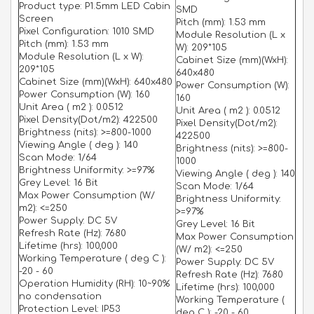
Product type: P1.5mm LED Cabin
SMD
Screen
Pitch (mm): 1.53 mm
Pixel Configuration: 1010 SMD
Module Resolution (L x
Pitch (mm): 1.53 mm
W): 209*105
Module Resolution (L x W):
Cabinet Size (mm)(WxH):
209*105
640x480
Cabinet Size (mm)(WxH): 640x480
Power Consumption (W):
Power Consumption (W): 160
160
Unit Area ( m2 ): 0.0512
Unit Area ( m2 ): 0.0512
Pixel Density(Dot/m2): 422500
Pixel Density(Dot/m2):
Brightness (nits): >=800-1000
422500
Viewing Angle ( deg ): 140
Brightness (nits): >=800-
Scan Mode: 1/64
1000
Brightness Uniformity: >=97%
Viewing Angle ( deg ): 140
Grey Level: 16 Bit
Scan Mode: 1/64
Max Power Consumption (W/
Brightness Uniformity:
m2): <=250
>=97%
Power Supply: DC 5V
Grey Level: 16 Bit
Refresh Rate (Hz): 7680
Max Power Consumption
Lifetime (hrs): 100,000
(W/ m2): <=250
Working Temperature ( deg C ):
Power Supply: DC 5V
-20 - 60
Refresh Rate (Hz): 7680
Operation Humidity (RH): 10~90%
Lifetime (hrs): 100,000
no condensation
Working Temperature (
Protection Level: IP53
deg C ): -20 - 60