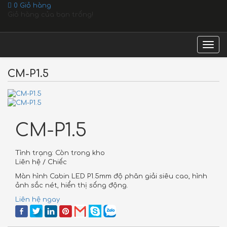
0
Giỏ hàng
Giỏ hàng của bạn trống!
Togg
navig
CM-P1.5
CM-P1.5
Tình trạng:
Còn trong kho
Liên hệ / Chiếc
Màn hình Cabin LED P1.5mm độ phân giải siêu cao, hình
ảnh sắc nét, hiển thị sống động.
Liên hệ ngay