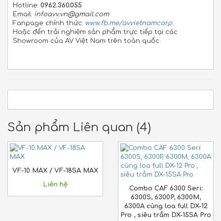
Hotline:
0962.360.055
Email:
infoavv.vn@gmail.com
Fanpage chính thức:
www.fb.me/avvietnamcorp
Hoặc đến trải nghiệm sản phẩm trực tiếp tại các
Showroom của AV Việt Nam trên toàn quốc.
Sản phẩm Liên quan (4)
VF-10 MAX / VF-18SA MAX
Liên hệ
Combo CAF 6300 Seri:
6300S, 6300P, 6300M,
6300A cùng loa full DX-12
Pro , siêu trầm DX-15SA Pro