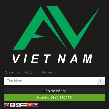
|
|
Quy định và chính sách
Liên Hệ
Liên hệ hỗ trợ
Hotline:
0962.360.055