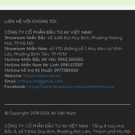
LIÊN HỆ VỚI CHÚNG TÔI
CÔNG TY CỔ PHẦN ĐẦU TƯ AV VIỆT NAM
Showroom Miền Bắc:
số 6/45 Bùi Huy Bích, Phường Hoàng
Mai, TP Hà Nội
Showroom Miền Nam:
số 97D đường số 1, khu dân cư Vĩnh
Lộc, Phường Bình Tân, TP HCM
Hotline Miền Bắc Mr Hải: 0962.360.055
Hotline Miền Nam Mr Linh: 0981.517.007
Hotline hỗ trợ Kỹ thuật: 0977.580.060
Website:
https://www.avv.vn
Email:
infoavv.vn@gmail.com
Facebook:
https://www.facebook.com/avvietnamcorp
© Copyright 2018-2026 AV Việt Nam.
CÔNG TY CỔ PHẦN ĐẦU TƯ AV VIỆT NAM - Tầng 8 toà nhà
Bắc Á, số 9 Đào Duy Anh, Phường Kim Liên, Thành phố Hà Nội