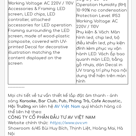
Working Voltage: AC 220V / 110V
Operation Humidity (RH):
Accessories & Framing: LED
10~90% no condensation
screen, LED chips, LED
Protection Level: IP53
controller, attached
Working Voltage: AC
accessories for LED operation.
220V / 110V
Framing surrounding the LED
Phụ kiện & Vách: Màn
screen, made of wood-plastic
hình led, chip led, bộ
composite, covered with UV-
điều khiển led, phụ kiện
printed Decal for decorative
đính kèm phục vụ vận
illustration matching the
hành LED. Vách ốp bao
content displayed on the
quanh màn LED, bằng
screen
gỗ nhựa, dán Decal in
UV trang trí phụ họa nội
dung thể hiện trên màn
hình
-----------
Mọi chi tiết về tư vấn thiết kế lắp đặt âm thanh - ánh
sáng
Karaoke, Bar Club, Pub, Phòng Trà, Cafe Acoustic,
Hội Trường
xin liên hệ
AV Việt Nam
quý khách hàng có
thể liên hệ theo:
CÔNG TY CỔ PHẦN ĐẦU TƯ AV VIỆT NAM
Website chính thức:
https://www.avv.vn
Showroom: 6/45 Bùi Huy Bích, Thịnh Liệt, Hoàng Mai, Hà
Nội