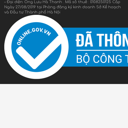
– Đại diện: Ông Lưu Hà Thanh . Mã số thuế : 0108250125 Cấp
Ngày 27/08/2019 tại Phòng đăng ký kinh doanh Sở Kế hoạch
và Đầu tư Thành phố Hà Nội