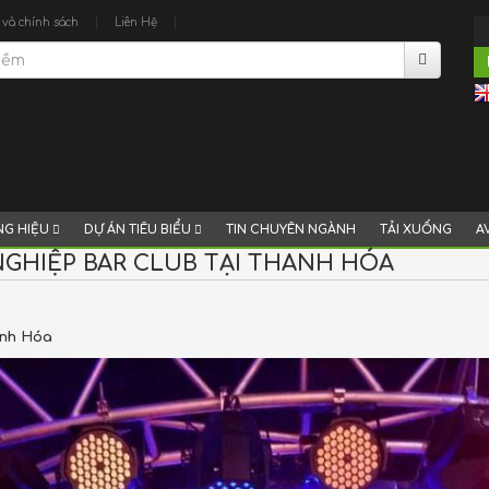
|
|
 và chính sách
Liên Hệ
G HIỆU
DỰ ÁN TIÊU BIỂU
TIN CHUYÊN NGÀNH
TẢI XUỐNG
A
GHIỆP BAR CLUB TẠI THANH HÓA
anh Hóa