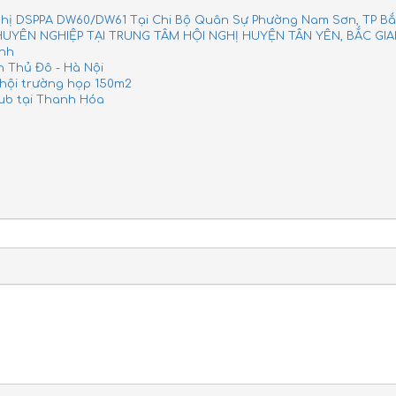
hị DSPPA DW60/DW61 Tại Chi Bộ Quân Sự Phường Nam Sơn, TP Bắ
YÊN NGHIỆP TẠI TRUNG TÂM HỘI NGHỊ HUYỆN TÂN YÊN, BẮC GI
inh
 Thủ Đô - Hà Nội
hội trường họp 150m2
ub tại Thanh Hóa