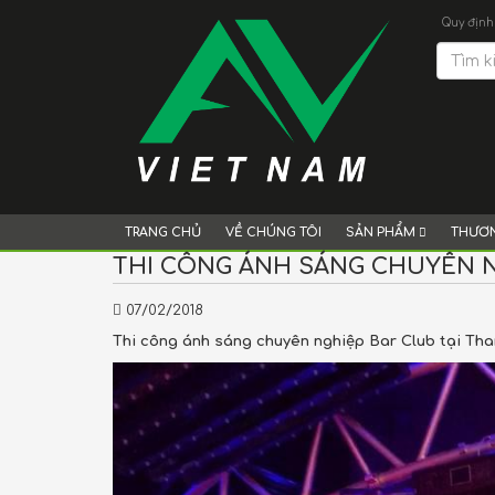
Quy định
TRANG CHỦ
VỀ CHÚNG TÔI
SẢN PHẨM
THƯƠN
THI CÔNG ÁNH SÁNG CHUYÊN N
07/02/2018
Thi công ánh sáng chuyên nghiệp Bar Club tại Th