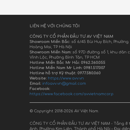
LIÊN HỆ VỚI CHÚNG TÔI
CÔNG TY CỔ PHẦN ĐẦU TƯ AV VIỆT NAM
Showroom Miền Bắc:
số 6/45 Bùi Huy Bích, Phường
Hoàng Mai, TP Hà Nội
Showroom Miền Nam:
số 97D đường số 1, khu dân 
Vĩnh Lộc, Phường Bình Tân, TP HCM
Hotline Miền Bắc Mr Hải: 0962.360.055
Hotline Miền Nam Mr Linh: 0981.517.007
Hotline hỗ trợ Kỹ thuật: 0977.580.060
Website:
https://www.avv.vn
Email:
infoavv.vn@gmail.com
Facebook:
https://www.facebook.com/avvietnamcorp
© Copyright 2018-2026 AV Việt Nam.
CÔNG TY CỔ PHẦN ĐẦU TƯ AV VIỆT NAM - Tầng 8 t
Anh, Phường Kim Liên, Thành phố Hà Nội – Đại diệ