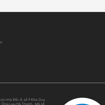
cư
oà nhà Bắc Á, số 9 Đào Duy
n: Ông Lưu Hà Thanh . Mã số