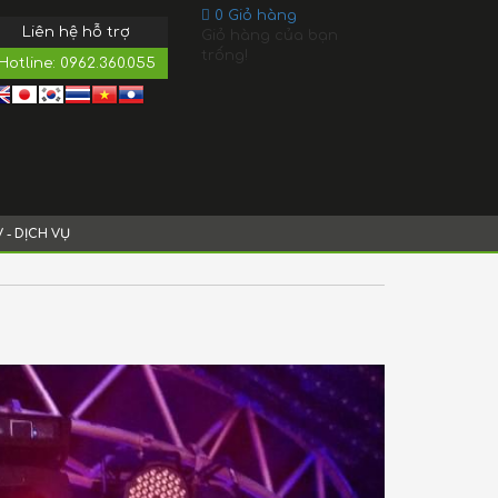
0
Giỏ hàng
Liên hệ hỗ trợ
Giỏ hàng của bạn
trống!
Hotline:
0962.360.055
V - DỊCH VỤ