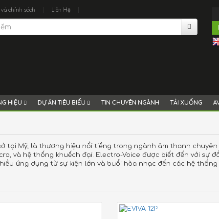
|
|
 và chính sách
Liên Hệ
G HIỆU
DỰ ÁN TIÊU BIỂU
TIN CHUYÊN NGÀNH
TẢI XUỐNG
A
 sở tại Mỹ, là thương hiệu nổi tiếng trong ngành âm thanh chuy
cro, và hệ thống khuếch đại. Electro-Voice được biết đến với sự đ
hiều ứng dụng từ sự kiện lớn và buổi hòa nhạc đến các hệ thố