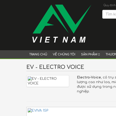
Quy định
TRANG CHỦ
VỀ CHÚNG TÔI
SẢN PHẨM
THƯƠN
EV - ELECTRO VOICE
Electro-Voice
, có trụ
lượng cao như loa, mi
được sử dụng trong n
nghiệp.