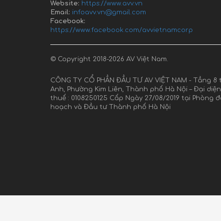
Website:
https://www.avv.vn
Email:
infoavv.vn@gmail.com
Facebook:
https://www.facebook.com/avvietnamcorp
© Copyright 2018-2026 AV Việt Nam.
CÔNG TY CỔ PHẦN ĐẦU TƯ AV VIỆT NAM - Tầng 8 t
Anh, Phường Kim Liên, Thành phố Hà Nội – Đại diệ
thuế : 0108250125 Cấp Ngày 27/08/2019 tại Phòng 
hoạch và Đầu tư Thành phố Hà Nội