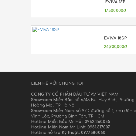
EVIVA 15P
17,500,000đ
EVIVA 18SP
24,900,000đ
LIÊN HỆ VỚI CHÚNG TÔI
CÔNG TY CỔ PHẦN ĐẦU TƯ AV VIỆT NAM
Showroom Miền Bắc:
số 6/45 Bùi Huy Bích, Phường
Hoàng Mai, TP Hà Nội
Showroom Miền Nam:
số 97D đường số 1, khu dân 
Vĩnh Lộc, Phường Bình Tân, TP HCM
Hotline Miền Bắc Mr Hải: 0962.360.055
Hotline Miền Nam Mr Linh: 0981.517.007
Hotline hỗ trợ Kỹ thuật: 0977.580.060