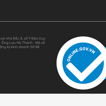
oà nhà Bắc Á, số 9 Đào Duy
n: Ông Lưu Hà Thanh . Mã số
đăng ký kinh doanh Sở Kế