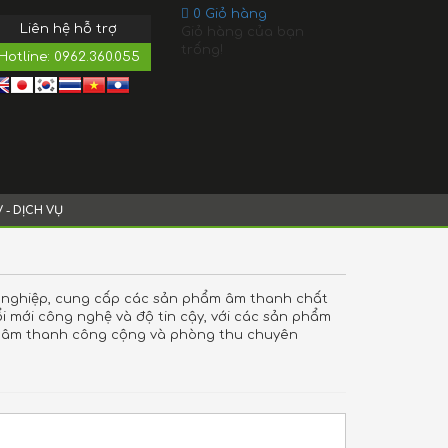
0
Giỏ hàng
Liên hệ hỗ trợ
Giỏ hàng của bạn
trống!
Hotline:
0962.360.055
V - DỊCH VỤ
ên nghiệp, cung cấp các sản phẩm âm thanh chất
ổi mới công nghệ và độ tin cậy, với các sản phẩm
ng âm thanh công cộng và phòng thu chuyên