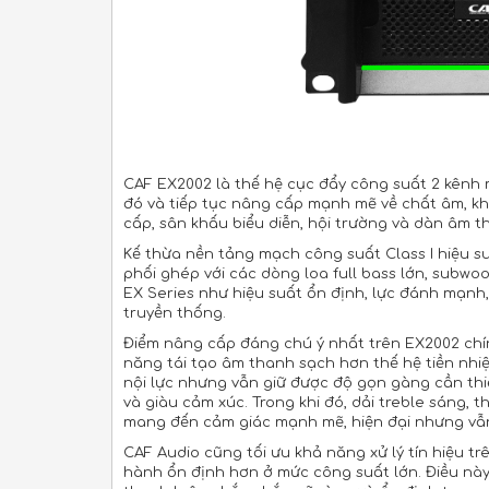
CAF EX2002 là thế hệ cục đẩy công suất 2 kênh 
đó và tiếp tục nâng cấp mạnh mẽ về chất âm, k
cấp, sân khấu biểu diễn, hội trường và dàn âm 
Kế thừa nền tảng mạch công suất Class I hiệu 
phối ghép với các dòng loa full bass lớn, subwo
EX Series như hiệu suất ổn định, lực đánh mạnh
truyền thống.
Điểm nâng cấp đáng chú ý nhất trên EX2002 chín
năng tái tạo âm thanh sạch hơn thế hệ tiền nhiệ
nội lực nhưng vẫn giữ được độ gọn gàng cần thi
và giàu cảm xúc. Trong khi đó, dải treble sáng,
mang đến cảm giác mạnh mẽ, hiện đại nhưng vẫn
CAF Audio cũng tối ưu khả năng xử lý tín hiệu t
hành ổn định hơn ở mức công suất lớn. Điều này