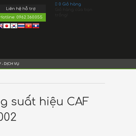
0
Giỏ hàng
Liên hệ hỗ trợ
Giỏ hàng của bạn
trống!
Hotline:
0962.360.055
V - DỊCH VỤ
g suất hiệu CAF
002