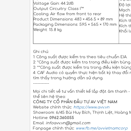
Voltage Gain: 44.2dB
Độ lợi
Output Circuitry: Class I™
Mạch 
Cooling: Air flow from front to rear
Hệ th
Product Dimensions: 483 × 456.5 × 89 mm
Kích 
Packaging Dimensions: 595 × 565 × 170 mm
Kích 
Weight: 15.8 kg
Khối l
Ghi chú:
1: Công suất được kiểm tra theo tiêu chuẩn EIA.
2: *Công suất được kiểm tra trong điều kiện bùng
3: **Công suất được kiểm tra trong điều kiện bùn
4: CAF Audio có quyền thực hiện bất kỳ thay đổ
tìm thấy trong hướng dẫn sử dụng.
-----------
Mọi chi tiết về tư vấn thiết kế lắp đặt âm thanh
thể liên hệ theo:
CÔNG TY CỔ PHẦN ĐẦU TƯ AV VIỆT NAM
Website chính thức:
https://www.avv.vn
Showroom: 6/45 Bùi Huy Bích, Thịnh Liệt, Hoàng 
Hotline:
0962.360.055
Email:
infoavv.vn@gmail.com
Fanpage chính thức:
www.fb.me/avvietnamcorp