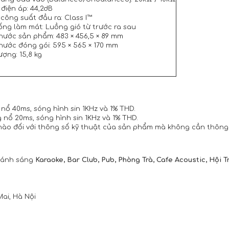
 điện áp: 44,2dB
công suất đầu ra: Class I™
ống làm mát: Luồng gió từ trước ra sau
thước sản phẩm: 483 × 456,5 × 89 mm
thước đóng gói: 595 × 565 × 170 mm
ượng: 15,8 kg
 nổ 40ms, sóng hình sin 1KHz và 1% THD.
g nổ 20ms, sóng hình sin 1KHz và 1% THD.
i nào đối với thông số kỹ thuật của sản phẩm mà không cần thông
 - ánh sáng
Karaoke, Bar Club, Pub, Phòng Trà, Cafe Acoustic, Hội 
Mai, Hà Nội