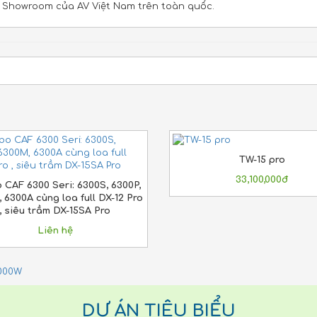
c Showroom của AV Việt Nam trên toàn quốc.
TW-15 pro
33,100,000đ
CAF 6300 Seri: 6300S, 6300P,
 6300A cùng loa full DX-12 Pro
, siêu trầm DX-15SA Pro
Liên hệ
000W
DỰ ÁN TIÊU BIỂU