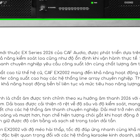
mới thuộc EX Series 2026 của CAF Audio, được phát triển dựa tr
hả năng kiểm soát loa cũng như độ ổn định khi vận hành thực t
thanh chuyên nghiệp yêu cầu công suất lớn cùng chất lượng âm th
suất cao từ thế hệ cũ, CAF EX2002 mang đến khả năng hoạt động
ofer công suất cao hay các hệ thống line array chuyên nghiệp. T
, khả năng hoạt động bền bỉ liên tục và mức tiêu hao năng lượng
h là chất âm được tinh chỉnh theo xu hướng âm thanh 2026 với đ
m. Dải bass được cải thiện rõ rệt về độ sâu và độ kiểm soát, mang
ết cho các hệ thống âm thanh chuyên nghiệp. Dải mid trở nên dày
 thoáng và mượt hơn, hạn chế hiện tượng chói gắt khi hoạt động
 giữ được độ cân bằng và sạch sẽ trong toàn dải tần.
rên EX2002 với độ méo hài thấp, tốc độ đáp ứng nhanh cùng khả n
 đặc biệt quan trọng đối với các hệ thống karaoke kinh doanh, s