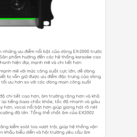
ên những ưu điểm nổi bật của dòng EX-2000 trước
ế. Sản phẩm hướng đến các hệ thống karaoke cao
anh hiện đại, mạnh mẽ và chi tiết hơn.
 mạnh mẽ với mức công suất cực lớn, dễ dàng
hiết bị vẫn giữ được ưu điểm đặc trưng của dòng
 tối ưu hơn so với các dòng main công suất
ộ chi tiết cao hơn, âm trường rộng hơn và khả
 lại tiếng bass chắc khỏe, tốc độ nhanh và giàu
 hơn, vocal nổi bật hơn giúp giọng hát rõ nét
 ở cường độ lớn. Tổng thể chất âm của EX2002
ăng kiểm soát loa vượt trội, giúp hệ thống vận
ân khấu biểu diễn và hội trường yêu cầu âm