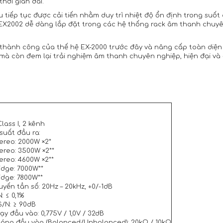
hời gian dài.
tiếp tục được cải tiến nhằm duy trì nhiệt độ ổn định trong suốt q
p EX2002 dễ dàng lắp đặt trong các hệ thống rack âm thanh chu
nên thành công của thế hệ EX-2000 trước đây và nâng cấp toàn di
mà còn đem lại trải nghiệm âm thanh chuyên nghiệp, hiện đại v
Class I, 2 kênh
suất đầu ra:
ereo: 2000W ×2*
ereo: 3500W ×2**
ereo: 4600W ×2**
idge: 7000W**
idge: 7800W**
uyến tần số: 20Hz – 20kHz, +0/-1dB
: ≤ 0,1%
S/N: ≥ 90dB
y đầu vào: 0,775V / 1,0V / 32dB
háng đầu vào (Balanced/Unbalanced): 20kΩ / 10kΩ