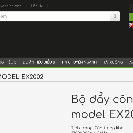
|
|
 và chính sách
Liên Hệ
G HIỆU
DỰ ÁN TIÊU BIỂU
TIN CHUYÊN NGÀNH
TẢI XUỐNG
A
MODEL EX2002
Bộ đẩy côn
model EX2
Tình trạng:
Còn trong kho