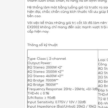
thanh luôn chắc chắn, rõ ràng và ổn định trong t
Hệ thống làm mát bằng luồng gió từ trước ra sau 
hiện đại, chắc chắn cùng kích thước tối ưu giú
bền cao.
Với việc kế thừa những giá trị cốt lõi đã làm 
EX2002 không chỉ mang đến sức mạnh vượt trội 
cấp hiện nay.
Thông số kỹ thuật:
Type: Class I, 2-channel
Loại: 
Output Power:
Công 
8Ω Stereo: 2000W ×2*
8Ω St
4Ω Stereo: 3500W ×2**
4Ω St
2Ω Stereo: 4600W ×2**
2Ω St
8Ω Bridge: 7000W**
8Ω Br
4Ω Bridge: 7800W**
4Ω Br
Frequency Response: 20Hz – 20kHz, +0/-1dB
Đáp t
THD+N: ≤ 0.1%
THD+N
S/N Ratio: ≥ 90dB
Tỷ lệ 
Input Sensitivity: 0.775V / 1.0V / 32dB
Độ nhạ
Input Impedance (Bal/Unbal): 20kΩ / 10kΩ
Trở k