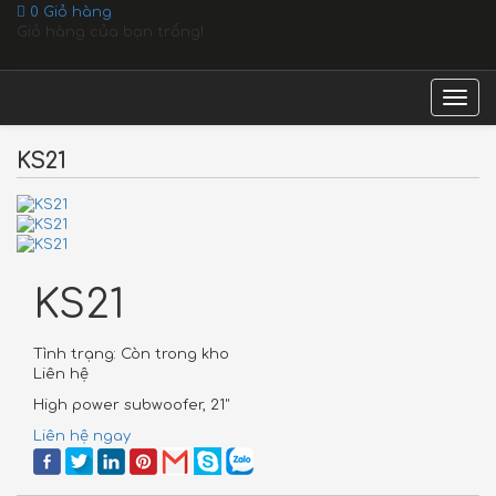
0
Giỏ hàng
Giỏ hàng của bạn trống!
Togg
navig
KS21
KS21
Tình trạng:
Còn trong kho
Liên hệ
High power subwoofer, 21"
Liên hệ ngay