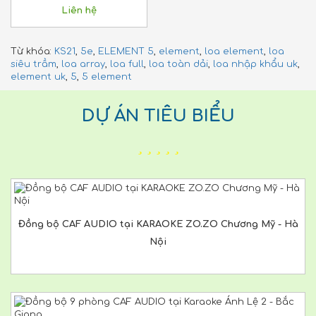
Liên hệ
Từ khóa:
KS21
,
5e
,
ELEMENT 5
,
element
,
loa element
,
loa
siêu trầm
,
loa array
,
loa full
,
loa toàn dải
,
loa nhập khẩu uk
,
element uk
,
5
,
5 element
DỰ ÁN TIÊU BIỂU
Đồng bộ CAF AUDIO tại KARAOKE ZO.ZO Chương Mỹ - Hà
Nội