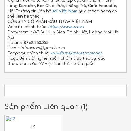
Mọi chi tiết về tư vấn thiết kế lắp đặt âm thanh - ánh
sáng
Karaoke, Bar Club, Pub, Phòng Trà, Cafe Acoustic,
Hội Trường
xin liên hệ
AV Việt Nam
quý khách hàng có
thể liên hệ theo:
CÔNG TY CỔ PHẦN ĐẦU TƯ AV VIỆT NAM
Website chính thức:
https://www.avv.vn
Showroom: 6/45 Bùi Huy Bích, Thịnh Liệt, Hoàng Mai, Hà
Nội
Hotline:
0962.360.055
Email:
infoavv.vn@gmail.com
Fanpage chính thức:
www.fb.me/avvietnamcorp
Hoặc đến trải nghiệm sản phẩm trực tiếp tại các
Showroom của AV Việt Nam trên toàn quốc.
Sản phẩm Liên quan (1)
L2