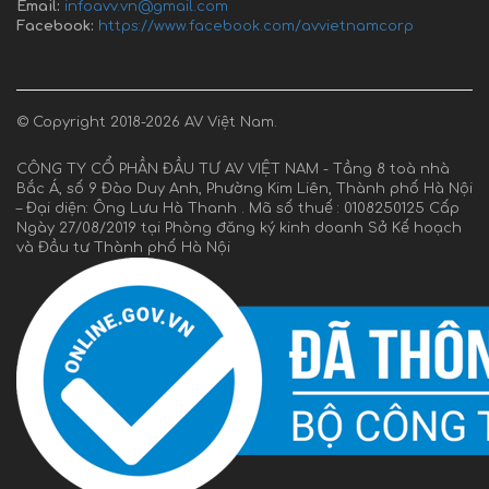
Email:
infoavv.vn@gmail.com
Facebook:
https://www.facebook.com/avvietnamcorp
© Copyright 2018-2026 AV Việt Nam.
CÔNG TY CỔ PHẦN ĐẦU TƯ AV VIỆT NAM - Tầng 8 toà nhà
Bắc Á, số 9 Đào Duy Anh, Phường Kim Liên, Thành phố Hà Nội
– Đại diện: Ông Lưu Hà Thanh . Mã số thuế : 0108250125 Cấp
Ngày 27/08/2019 tại Phòng đăng ký kinh doanh Sở Kế hoạch
và Đầu tư Thành phố Hà Nội