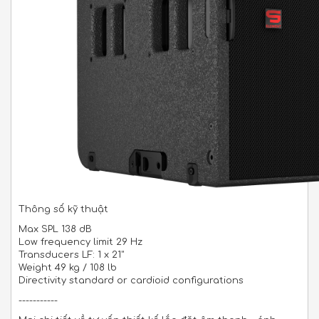
Thông số kỹ thuật
Max SPL 138 dB
Low frequency limit 29 Hz
Transducers LF: 1 x 21"
Weight 49 kg / 108 lb
Directivity standard or cardioid configurations
-----------