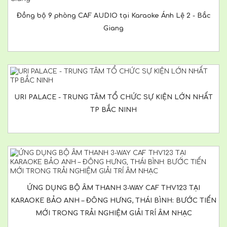
Đồng bộ 9 phòng CAF AUDIO tại Karaoke Ánh Lệ 2 - Bắc
Giang
URI PALACE - TRUNG TÂM TỔ CHỨC SỰ KIỆN LỚN NHẤT
TP BẮC NINH
ỨNG DỤNG BỘ ÂM THANH 3-WAY CAF THV123 TẠI
KARAOKE BẢO ANH – ĐÔNG HƯNG, THÁI BÌNH: BƯỚC TIẾN
MỚI TRONG TRẢI NGHIỆM GIẢI TRÍ ÂM NHẠC