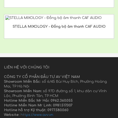
STELLA MIXOLOGY - Đồng bộ âm thanh CAF AUDIO
LIÊN HỆ VỚI CHÚNG TÔI
CÔNG TY CỔ PHẦN ĐẦU TƯ AV VIỆT NAM
Showroom Miền Bắc:
số 6/45 Bùi Huy Bích, Phường Hoàng
Mai, TP Hà Nội
Showroom Miền Nam:
số 97D đường số 1, khu dân cư Vĩnh
Lộc, Phường Bình Tân, TP HCM
Hotline Miền Bắc Mr Hải: 0962.360.055
Hotline Miền Nam Mr Linh: 0981.517.007
Hotline hỗ trợ Kỹ thuật: 0977.580.060
Website:
https://www.avv.vn