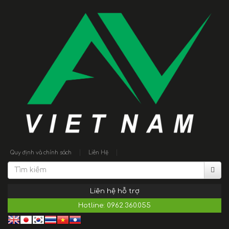
|
|
Quy định và chính sách
Liên Hệ
Liên hệ hỗ trợ
Hotline:
0962.360.055