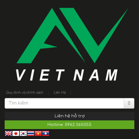
|
|
Quy định và chính sách
Liên Hệ
Liên hệ hỗ trợ
Hotline:
0962.360.055