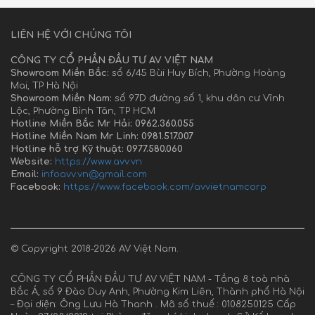
LIÊN HỆ VỚI CHÚNG TÔI
CÔNG TY CỔ PHẦN ĐẦU TƯ AV VIỆT NAM
Showroom Miền Bắc:
số 6/45 Bùi Huy Bích, Phường Hoàng
Mai, TP Hà Nội
Showroom Miền Nam:
số 97D đường số 1, khu dân cư Vĩnh
Lộc, Phường Bình Tân, TP HCM
Hotline Miền Bắc Mr Hải: 0962.360.055
Hotline Miền Nam Mr Linh: 0981.517.007
Hotline hỗ trợ Kỹ thuật: 0977.580.060
Website:
https://www.avv.vn
Email:
infoavv.vn@gmail.com
Facebook:
https://www.facebook.com/avvietnamcorp
© Copyright 2018-2026 AV Việt Nam.
CÔNG TY CỔ PHẦN ĐẦU TƯ AV VIỆT NAM - Tầng 8 toà nhà
Bắc Á, số 9 Đào Duy Anh, Phường Kim Liên, Thành phố Hà Nội
– Đại diện: Ông Lưu Hà Thanh . Mã số thuế : 0108250125 Cấp