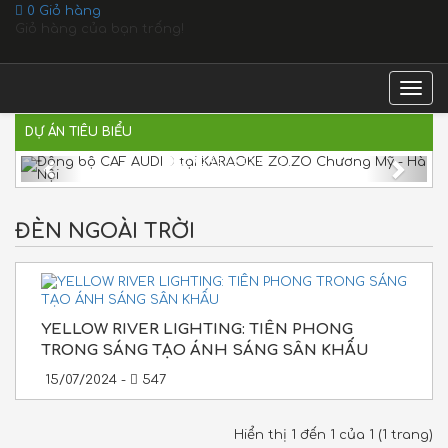
0
Giỏ hàng
Giỏ hàng của bạn trống!
Togg
navig
Đồng bộ CAF AUDIO tại KARAOKE ZO.ZO
DỰ ÁN TIÊU BIỂU
Chương Mỹ - Hà Nội
Previous
Next
ĐÈN NGOÀI TRỜI
YELLOW RIVER LIGHTING: TIÊN PHONG
TRONG SÁNG TẠO ÁNH SÁNG SÂN KHẤU
15/07/2024 -
547
Hiển thị 1 đến 1 của 1 (1 trang)