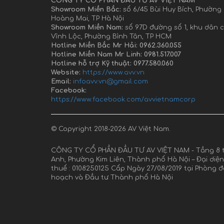
CÔNG TY CỔ PHẦN ĐẦU TƯ AV VIỆT NAM
Showroom Miền Bắc:
số 6/45 Bùi Huy Bích, Phường
Hoàng Mai, TP Hà Nội
Showroom Miền Nam:
số 97D đường số 1, khu dân 
Vĩnh Lộc, Phường Bình Tân, TP HCM
Hotline Miền Bắc Mr Hải: 0962.360.055
Hotline Miền Nam Mr Linh: 0981.517.007
Hotline hỗ trợ Kỹ thuật: 0977.580.060
Website:
https://www.avv.vn
Email:
infoavv.vn@gmail.com
Facebook:
https://www.facebook.com/avvietnamcorp
© Copyright 2018-2026 AV Việt Nam.
CÔNG TY CỔ PHẦN ĐẦU TƯ AV VIỆT NAM - Tầng 8 t
Anh, Phường Kim Liên, Thành phố Hà Nội – Đại diệ
thuế : 0108250125 Cấp Ngày 27/08/2019 tại Phòng 
hoạch và Đầu tư Thành phố Hà Nội