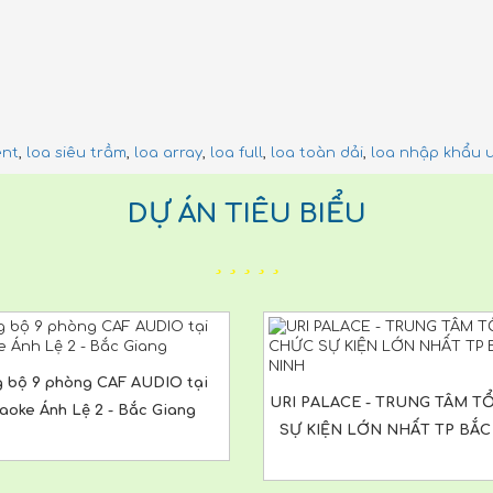
ent
,
loa siêu trầm
,
loa array
,
loa full
,
loa toàn dải
,
loa nhập khẩu 
DỰ ÁN TIÊU BIỂU
 bộ 9 phòng CAF AUDIO tại
URI PALACE - TRUNG TÂM T
aoke Ánh Lệ 2 - Bắc Giang
SỰ KIỆN LỚN NHẤT TP BẮC