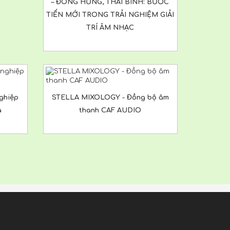
– ĐÔNG HƯNG, THÁI BÌNH: BƯỚC
TIẾN MỚI TRONG TRẢI NGHIỆM GIẢI
TRÍ ÂM NHẠC
ghiệp
STELLA MIXOLOGY - Đồng bộ âm
a
thanh CAF AUDIO