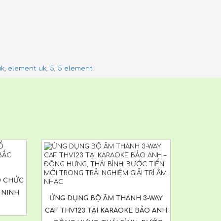
uk
,
element uk
,
5
,
5 element
Ổ CHỨC
 NINH
ỨNG DỤNG BỘ ÂM THANH 3-WAY
CAF THV123 TẠI KARAOKE BẢO ANH