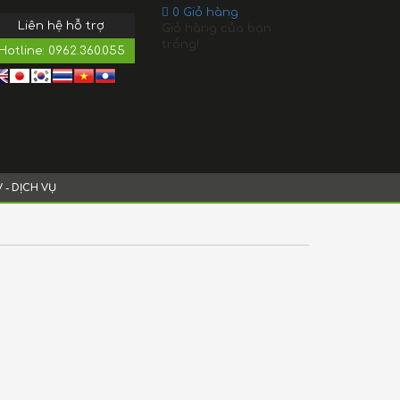
0
Giỏ hàng
Liên hệ hỗ trợ
Giỏ hàng của bạn
trống!
Hotline:
0962.360.055
V - DỊCH VỤ