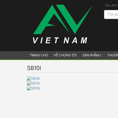
Quy định
TRANG CHỦ
VỀ CHÚNG TÔI
SẢN PHẨM
THƯƠN
SB10I