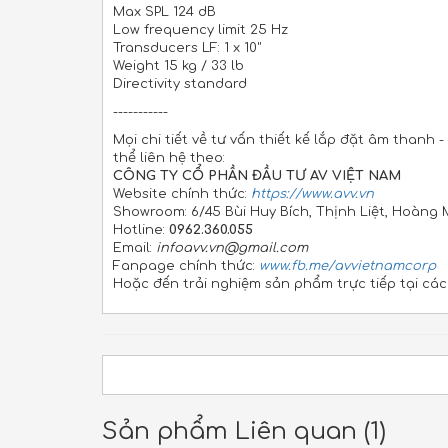
Max SPL 124 dB
Low frequency limit 25 Hz
Transducers LF: 1 x 10"
Weight 15 kg / 33 lb
Directivity standard
-----------
Mọi chi tiết về tư vấn thiết kế lắp đặt âm thanh
thể liên hệ theo:
CÔNG TY CỔ PHẦN ĐẦU TƯ AV VIỆT NAM
Website chính thức:
https://www.avv.vn
Showroom: 6/45 Bùi Huy Bích, Thịnh Liệt, Hoàng 
Hotline:
0962.360.055
Email:
infoavv.vn@gmail.com
Fanpage chính thức:
www.fb.me/avvietnamcorp
Hoặc đến trải nghiệm sản phẩm trực tiếp tại cá
Sản phẩm Liên quan (1)