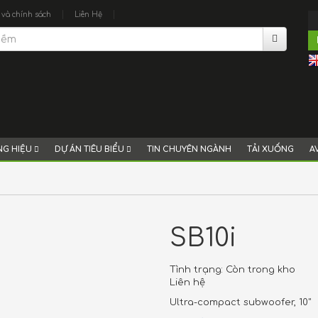
|
|
 và chính sách
Liên Hệ
G HIỆU
DỰ ÁN TIÊU BIỂU
TIN CHUYÊN NGÀNH
TẢI XUỐNG
A
SB10i
Tình trạng:
Còn trong kho
Liên hệ
Ultra-compact subwoofer, 10"