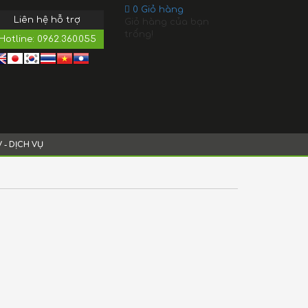
0
Giỏ hàng
Liên hệ hỗ trợ
Giỏ hàng của bạn
trống!
Hotline:
0962.360.055
V - DỊCH VỤ