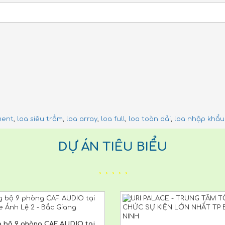
ment
,
loa siêu trầm
,
loa array
,
loa full
,
loa toàn dải
,
loa nhập khẩu
DỰ ÁN TIÊU BIỂU
 bộ 9 phòng CAF AUDIO tại