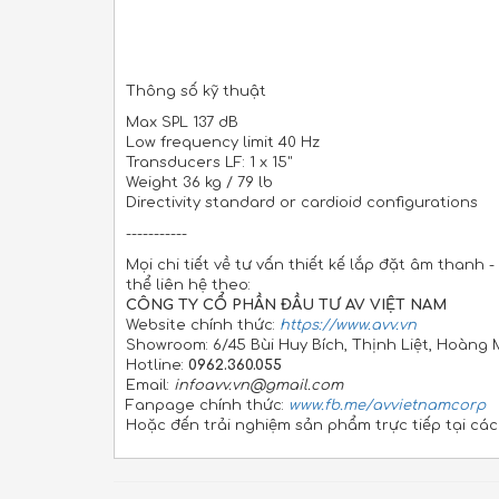
Thông số kỹ thuật
Max SPL 137 dB
Low frequency limit 40 Hz
Transducers LF: 1 x 15"
Weight 36 kg / 79 lb
Directivity standard or cardioid configurations
-----------
Mọi chi tiết về tư vấn thiết kế lắp đặt âm thanh
thể liên hệ theo:
CÔNG TY CỔ PHẦN ĐẦU TƯ AV VIỆT NAM
Website chính thức:
https://www.avv.vn
Showroom: 6/45 Bùi Huy Bích, Thịnh Liệt, Hoàng 
Hotline:
0962.360.055
Email:
infoavv.vn@gmail.com
Fanpage chính thức:
www.fb.me/avvietnamcorp
Hoặc đến trải nghiệm sản phẩm trực tiếp tại cá