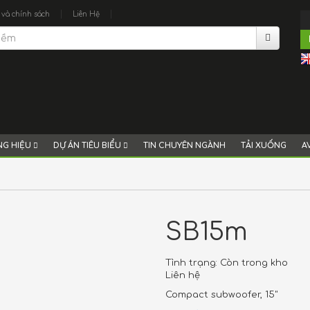
|
|
 và chính sách
Liên Hệ
G HIỆU
DỰ ÁN TIÊU BIỂU
TIN CHUYÊN NGÀNH
TẢI XUỐNG
A
SB15m
Tình trạng:
Còn trong kho
Liên hệ
Compact subwoofer, 15"