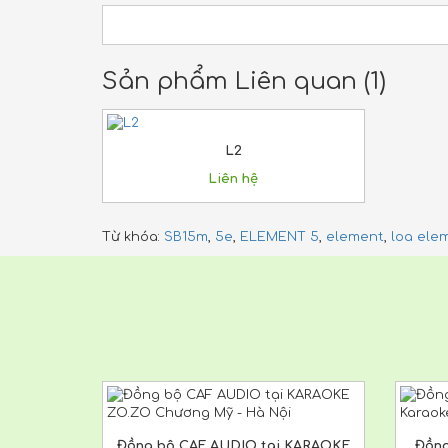
Sản phẩm Liên quan (1)
L2
Liên hệ
Từ khóa:
SB15m
,
5e
,
ELEMENT 5
,
element
,
loa ele
Đồng bộ CAF AUDIO tại KARAOKE
Đồng