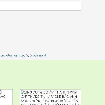
 uk
,
element uk
,
5
,
5 element