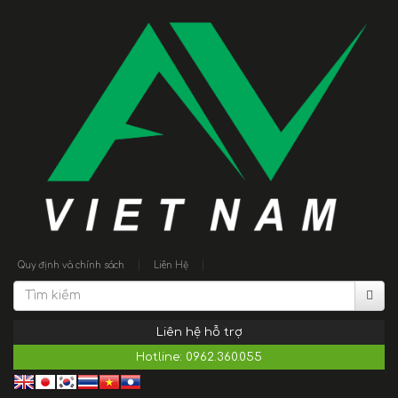
|
|
Quy định và chính sách
Liên Hệ
Liên hệ hỗ trợ
Hotline:
0962.360.055