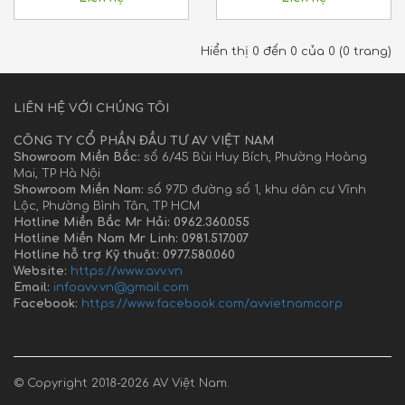
Hiển thị 0 đến 0 của 0 (0 trang)
LIÊN HỆ VỚI CHÚNG TÔI
CÔNG TY CỔ PHẦN ĐẦU TƯ AV VIỆT NAM
Showroom Miền Bắc:
số 6/45 Bùi Huy Bích, Phường Hoàng
Mai, TP Hà Nội
Showroom Miền Nam:
số 97D đường số 1, khu dân cư Vĩnh
Lộc, Phường Bình Tân, TP HCM
Hotline Miền Bắc Mr Hải: 0962.360.055
Hotline Miền Nam Mr Linh: 0981.517.007
Hotline hỗ trợ Kỹ thuật: 0977.580.060
Website:
https://www.avv.vn
Email:
infoavv.vn@gmail.com
Facebook:
https://www.facebook.com/avvietnamcorp
© Copyright 2018-2026 AV Việt Nam.