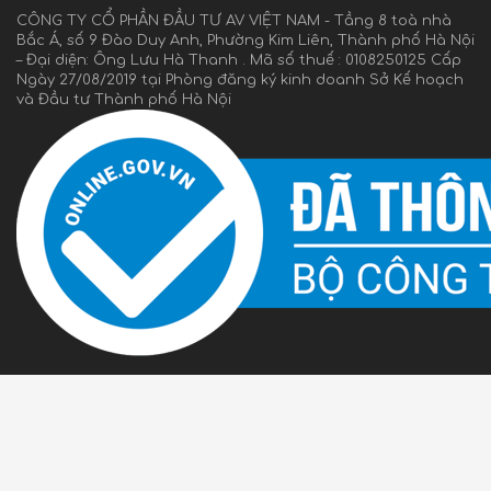
CÔNG TY CỔ PHẦN ĐẦU TƯ AV VIỆT NAM - Tầng 8 toà nhà
Bắc Á, số 9 Đào Duy Anh, Phường Kim Liên, Thành phố Hà Nội
– Đại diện: Ông Lưu Hà Thanh . Mã số thuế : 0108250125 Cấp
Ngày 27/08/2019 tại Phòng đăng ký kinh doanh Sở Kế hoạch
và Đầu tư Thành phố Hà Nội