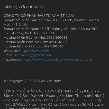
LIÊN HỆ VỚI CHÚNG TÔI
CÔNG TY CỔ PHẦN ĐẦU TƯ AV VIỆT NAM
Showroom Miền Bắc:
số 6/45 Bùi Huy Bích, Phường Hoàng
Mai, TP Hà Nội
Showroom Miền Nam:
số 97D đường số 1, khu dân cư Vĩnh
Lộc, Phường Bình Tân, TP HCM
Hotline Miền Bắc Mr Hải: 0962.360.055
Hotline Miền Nam Mr Linh: 0981.517.007
Hotline hỗ trợ Kỹ thuật: 0977.580.060
Website:
https://www.avv.vn
Email:
infoavv.vn@gmail.com
Facebook:
https://www.facebook.com/avvietnamcorp
© Copyright 2018-2026 AV Việt Nam.
CÔNG TY CỔ PHẦN ĐẦU TƯ AV VIỆT NAM - Tầng 8 toà nhà
Bắc Á, số 9 Đào Duy Anh, Phường Kim Liên, Thành phố Hà Nội
– Đại diện: Ông Lưu Hà Thanh . Mã số thuế : 0108250125 Cấp
Ngày 27/08/2019 tại Phòng đăng ký kinh doanh Sở Kế hoạch
và Đầu tư Thành phố Hà Nội