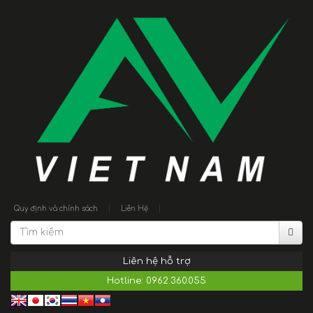
|
|
Quy định và chính sách
Liên Hệ
Liên hệ hỗ trợ
Hotline:
0962.360.055